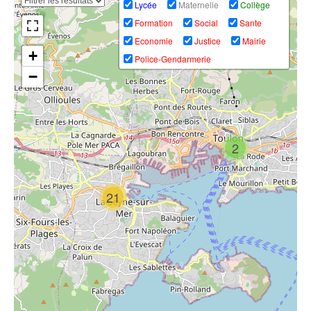
Lycée
Maternelle
Collège
(Var)
Mer
(83 France)
Formation
Social
Sante
Economie
Justice
Mairie
+
Police-Gendarmerie
−
GabMorrison -
#MUNICIPALES2020
Visite de la cité
#LASEYNE
Berthe avec
Portrait de
Fusillade de la
DiezzB (La
Sandra Torres
Seyne-sur-Mer
Seyne sur Mer)
2
21
#MUNICIPALES2020
#MUNICIPALES2020
#MUNICIPALES2020
#LASEYNE 1er
#LASEYNE
#LaSeyne Marc
entretien 2020 :
Tête à tête avec
Vuillemot défend
Patrice Bessone
Dorian Munoz
son bilan