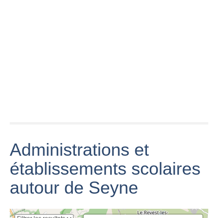
2020 LA SEYNE
DU VAR
#MUNICIPALES2020
Le grand débat
GRAVITY
#LASEYNE
avec les 8
SPACE A LA
Portrait de
candidats
SEYNE (83)
Nathalie Bicais
Vanessa
La Seyne-sur-
Paradis & -M-
Découvrez la
Mer: que sait-on
'La seine'
librairie «
de l’agression
(Extrait du film
Charlemagne »
au cutter dans
'Un monstre à
à La Seyne-sur-
un
Paris')
Mer
supermarché?
Administrations et
établissements scolaires
autour de Seyne
CNIM Outil
Agression au
industriel de
cutter à La
Peugeot GEMY
pointe @La
Seyne-sur-Mer
La Seyne sur
Seyne-sur-Mer