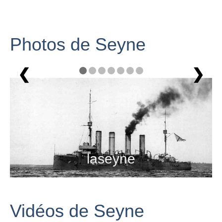
Photos de Seyne
❮
❯
1 / 7
laseyne
Vidéos de Seyne