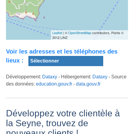
#MUNICIPALE2020
La Maison
#LASEYNE
France 5 en
Serge Daninos
#MUNICIPALES2020
visite à Toulon et
veut de
#LASEYNE
Leaflet
| ©
OpenStreetMap
contributors, Points ©
à La Seyne sur
l'innovation pour
Portrait de
2012 LINZ
Mer
La Seyne
Patrice Bessone
Voir les adresses et les téléphones des
lieux :
Développement:
Dataxy
- Hébergement:
Dataxy
- Source
des données:
education.gouv.fr
-
data.gouv.fr
Développez votre clientèle à
la Seyne, trouvez de
nouveaux clients !