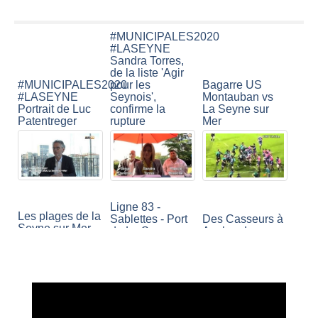
#MUNICIPALES2020
#LASEYNE
Sandra Torres,
de la liste 'Agir
#MUNICIPALES2020
pour les
Bagarre US
#LASEYNE
Seynois',
Montauban vs
Portrait de Luc
confirme la
La Seyne sur
Patentreger
rupture
Mer
Ligne 83 -
Les plages de la
Sablettes - Port
Des Casseurs à
Seyne sur Mer
de La Seyne sur
Auchan La
Mer
Seyne