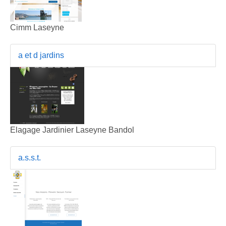
Cimm Laseyne
a et d jardins
Elagage Jardinier Laseyne Bandol
a.s.s.t.