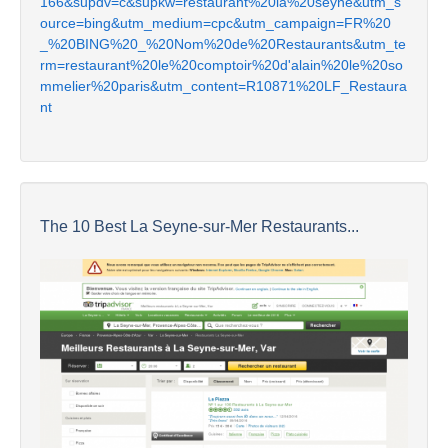
166&supdv=c&supkw=restaurant%20la%20seyne&utm_s
ource=bing&utm_medium=cpc&utm_campaign=FR%20
_%20BING%20_%20Nom%20de%20Restaurants&utm_te
rm=restaurant%20le%20comptoir%20d'alain%20le%20so
mmelier%20paris&utm_content=R10871%20LF_Restaura
nt
The 10 Best La Seyne-sur-Mer Restaurants...