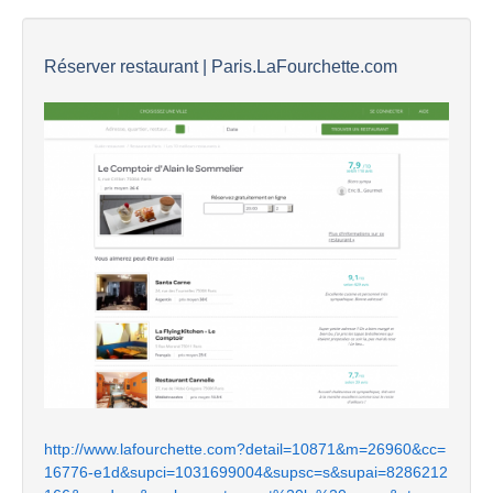
Réserver restaurant | Paris.LaFourchette.com
http://www.lafourchette.com?detail=10871&m=26960&cc=
16776-e1d&supci=1031699004&supsc=s&supai=8286212